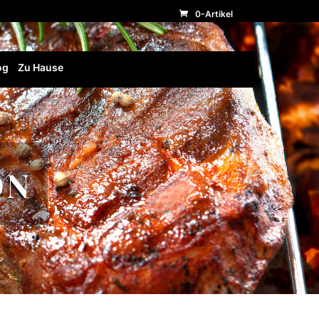
0-Artikel
og
Zu Hause
ON