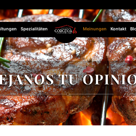
altungen
Spezialitäten
Meinungen
Kontakt
Bl
EJANOS TU OPINI