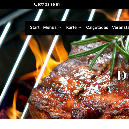
977 38 39 51
Start
Menüs
Karte
Calçotadas
Veranst
D