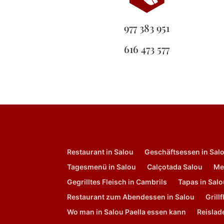
977 383 951
616 473 577
Restaurant in Salou
Geschäftsessen in Sal
Tagesmenü in Salou
Calçotada Salou
Me
Gegrilltes Fleisch in Cambrils
Tapas in Sal
Restaurant zum Abendessen in Salou
Grill
Wo man in Salou Paella essen kann
Reislad