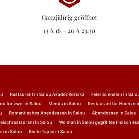
Ganzjährig geöffnet
13 A 16 – 20 A 23:30
ou
Restaurant in Salou Asador Korsika
Feierlichkeiten in Salo
nü für zwei in Salou
Menüs in Salou
Restaurant für Hochzeit
ou
Romantisches Abendessen in Salou
Abendessen in Salou
fleischrestaurant in Salou
Wo man in Salou gegrilltes Fleisch e
en in Salou
Beste Tapas in Salou