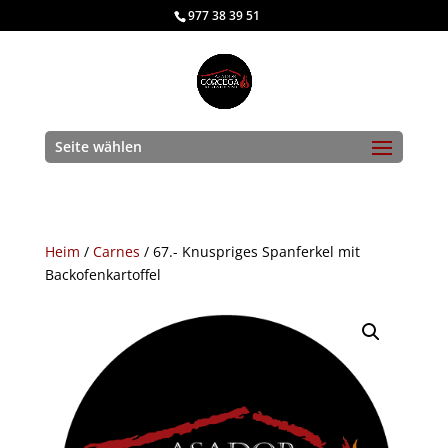
977 38 39 51
Seite wählen
Heim
/
Carnes
/ 67.- Knuspriges Spanferkel mit
Backofenkartoffel