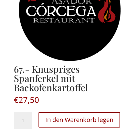
67.- Knuspriges
Spanferkel mit
Backofenkartoffel
€
27,50
67.-
In den Warenkorb legen
Knuspriges
Spanferkel
mit