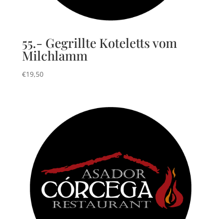
55.- Gegrillte Koteletts vom
Milchlamm
€
19,50