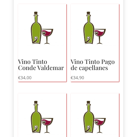
laag
naar
hoog
Vino Tinto
Vino Tinto Pago
Conde Valdemar
de capellanes
€
34,00
€
34,90