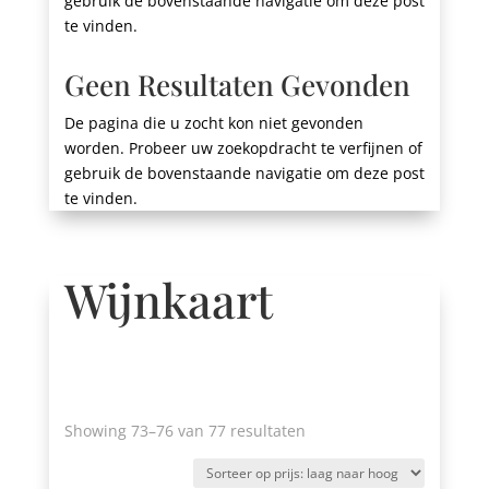
gebruik de bovenstaande navigatie om deze post
te vinden.
Geen Resultaten Gevonden
De pagina die u zocht kon niet gevonden
worden. Probeer uw zoekopdracht te verfijnen of
gebruik de bovenstaande navigatie om deze post
te vinden.
Wijnkaart
Gesorteerd
Showing 73
–76 van 77 resultaten
op
prijs: