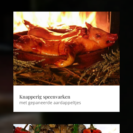
Knapperig speenvarken
met gepaneerde aardappeltjes