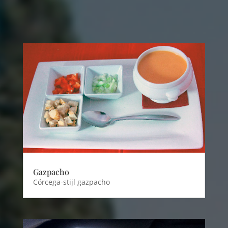
Gazpacho
Córcega-stijl gazpacho