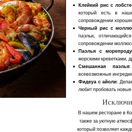
Клейкий рис с лобст
который есть в наш
сопровождении хорошег
Черный рис с моллю
паэльи, отличающийс
сопровождении моллюско
Паэлья с морепроду
морскими креветками, д
Смешанная паэлья
всевозможные ингредие
Фидеуа с айоли
: Дела
любит пробовать новые
Исключит
В нашем ресторане в Ко
также за уютную атмосф
который позволяет каждо