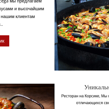
rcega мы предлагаем
кусами и высочайшим
ь нашим клиентам
..
ик
Уникаль
Ресторан на Корсике, Мы
отличающихся сво