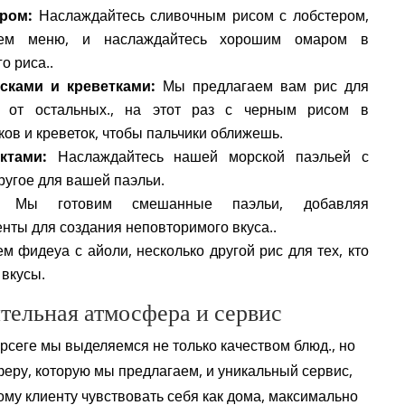
ером
:
Наслаждайтесь сливочным рисом с лобстером,
ем меню, и наслаждайтесь хорошим омаром в
о риса..
сками и креветками
:
Мы предлагаем вам рис для
я от остальных., на этот раз с черным рисом в
в и креветок, чтобы пальчики оближешь.
ктами
:
Наслаждайтесь нашей морской паэльей с
ругое для вашей паэльи.
: Мы готовим смешанные паэльи, добавляя
нты для создания неповторимого вкуса..
ем фидеуа с айоли, несколько другой рис для тех, кто
 вкусы.
ельная атмосфера и сервис
рсеге мы выделяемся не только качеством блюд., но
еру, которую мы предлагаем, и уникальный сервис,
му клиенту чувствовать себя как дома, максимально