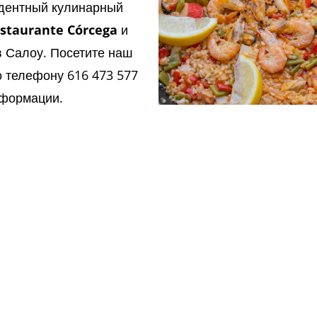
едентный кулинарный
staurante Córcega
и
в Салоу. Посетите наш
 телефону 616 473 577
нформации.
ик
оу
Ресторан в Салоу Asador Corsica
Торжества в Салоу