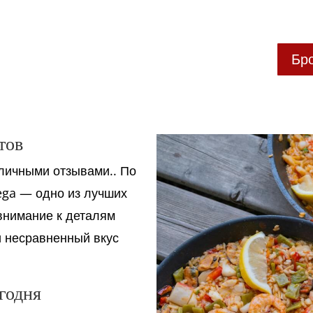
Бр
тов
личными отзывами.. По
ega — одно из лучших
 внимание к деталям
и несравненный вкус
годня