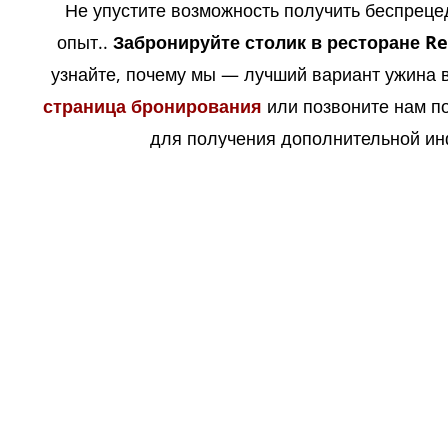
Не упустите возможность получить беспрец
опыт..
Забронируйте столик в ресторане Re
узнайте, почему мы — лучший вариант ужина 
страница бронирования
или позвоните нам по
для получения дополнительной и
Забронируйте свой стол
Ресторан в Салоу
Деловые обеды в Сал