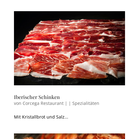
Iberischer Schinken
von
Corcega Restaurant
|
|
Spezialitäten
Mit Kristallbrot und Salz...