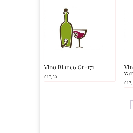
sortiert:
niedrig
bis
hoch
Vino Blanco Gr-171
Vi
var
€
17,50
€
17,