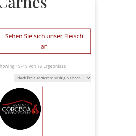
Carnes
Sehen Sie sich unser Fleisch
an
Nach
howing 19
–19 von 19 Ergebnisse
Preis
sortiert:
niedrig
bis
hoch