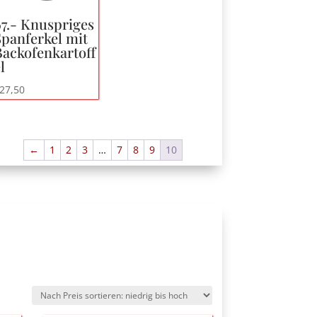
67.- Knuspriges
Spanferkel mit
Backofenkartoff
l
27,50
←
1
2
3
…
7
8
9
10