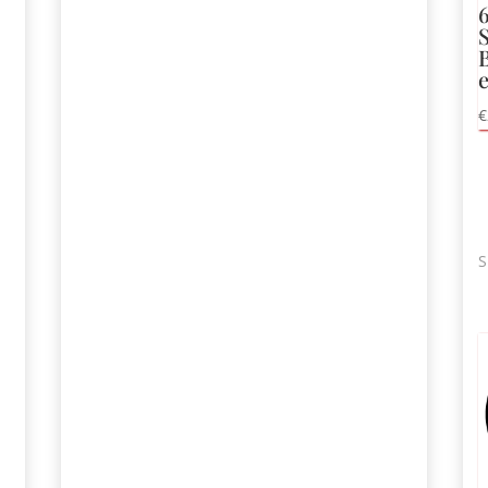
e
€
S