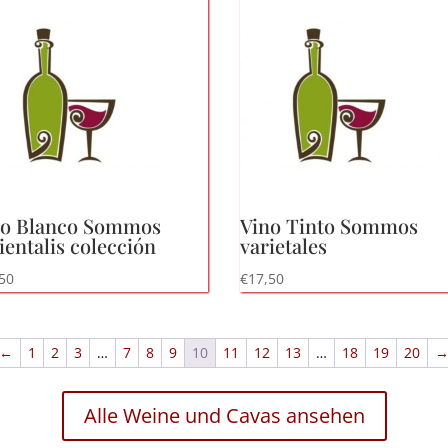
no Blanco Sommos
Vino Tinto Sommos
ientalis colección
varietales
50
€
17,50
←
1
2
3
…
7
8
9
10
11
12
13
…
18
19
20
Alle Weine und Cavas ansehen