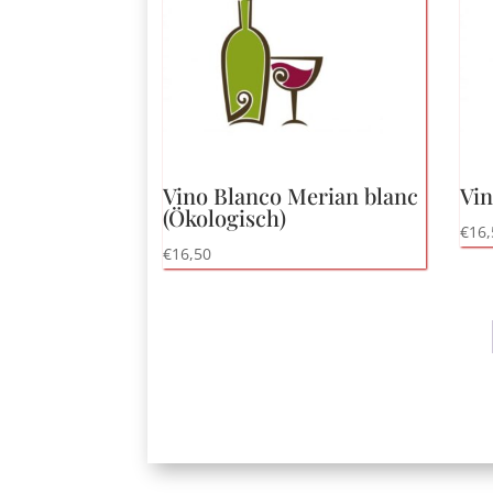
bis
hoch
Vino Blanco Merian blanc
Vin
(Ökologisch)
€
16,
€
16,50