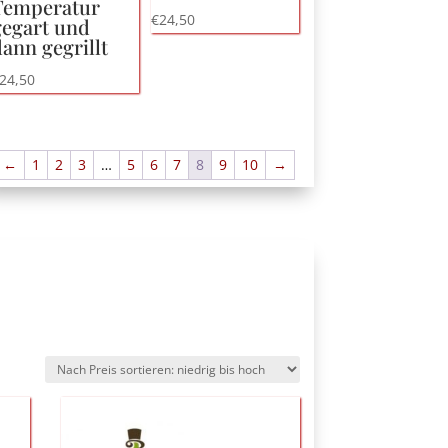
Temperatur
€
24,50
gegart und
ann gegrillt
24,50
←
1
2
3
…
5
6
7
8
9
10
→