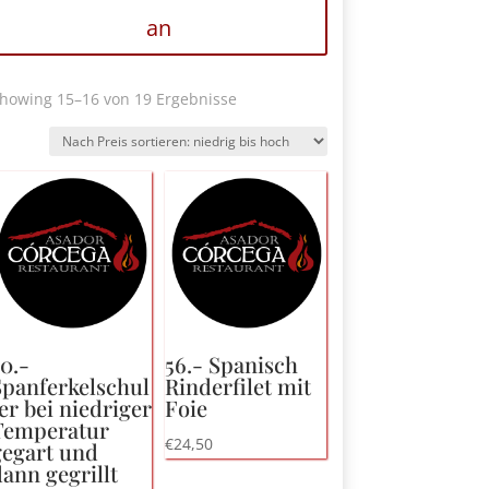
an
Nach
howing 15
–16 von 19 Ergebnisse
Preis
sortiert:
niedrig
bis
hoch
0.-
56.- Spanisch
Spanferkelschul
Rinderfilet mit
er bei niedriger
Foie
Temperatur
€
24,50
gegart und
ann gegrillt