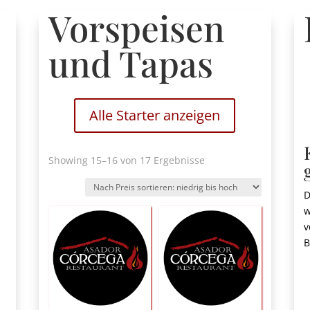
Vorspeisen
und Tapas
Alle Starter anzeigen
Nach
Showing 15
–16 von 17 Ergebnisse
Preis
sortiert:
D
niedrig
w
bis
v
hoch
B