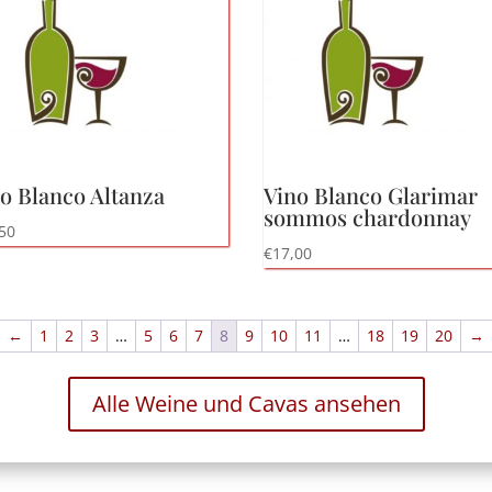
o Blanco Altanza
Vino Blanco Glarimar
sommos chardonnay
50
€
17,00
←
1
2
3
…
5
6
7
8
9
10
11
…
18
19
20
→
Alle Weine und Cavas ansehen