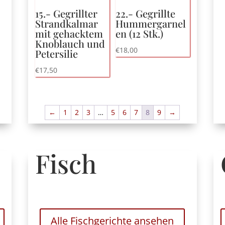
15.- Gegrillter
22.- Gegrillte
Strandkalmar
Hummergarnel
mit gehacktem
en (12 Stk.)
Knoblauch und
€
18,00
Petersilie
€
17,50
←
1
2
3
…
5
6
7
8
9
→
Fisch
Alle Fischgerichte ansehen