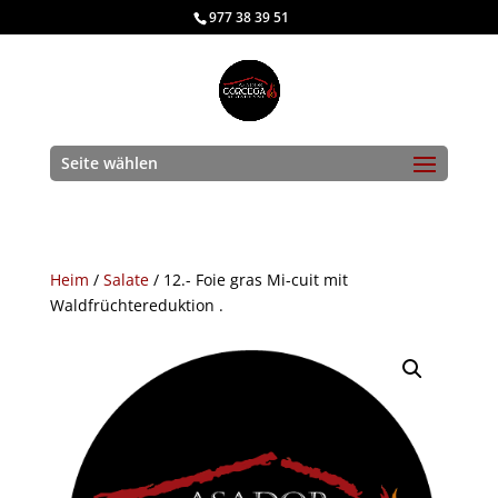
977 38 39 51
Seite wählen
Heim
/
Salate
/ 12.- Foie gras Mi-cuit mit
Waldfrüchtereduktion .