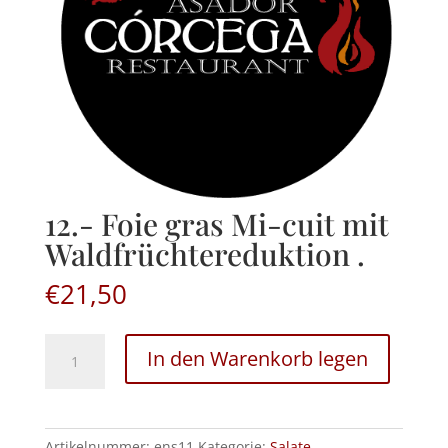
12.- Foie gras Mi-cuit mit
Waldfrüchtereduktion .
€
21,50
12.-
In den Warenkorb legen
Foie
gras
Mi-
cuit
Artikelnummer:
ens11
Kategorie:
Salate