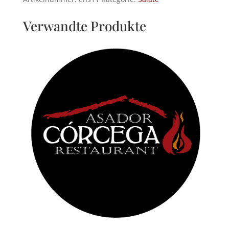
mit
Waldfrüchtereduktion
Verwandte Produkte
.
Menge