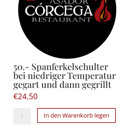
50.- Spanferkelschulter
bei niedriger Temperatur
gegart und dann gegrillt
€
24,50
50.-
In den Warenkorb legen
Spanferkelschulter
bei
niedriger