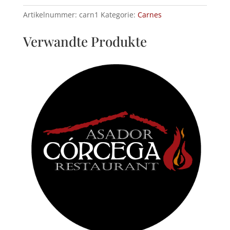
Temperatur
Artikelnummer:
carn1
Kategorie:
Carnes
gegart
und
Verwandte Produkte
dann
gegrillt
Menge