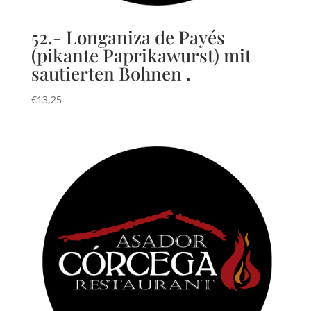
52.- Longaniza de Payés
(pikante Paprikawurst) mit
sautierten Bohnen .
€
13,25