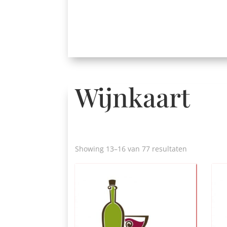
Wijnkaart
Gesorteerd
Showing 13
–16 van 77 resultaten
op
prijs:
laag
naar
hoog