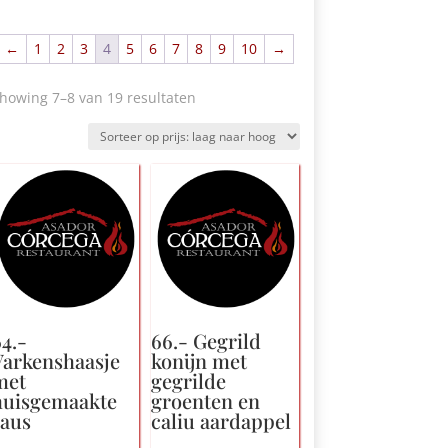
←
1
2
3
4
5
6
7
8
9
10
→
Gesorteerd
howing 7
–8 van 19 resultaten
op
prijs:
laag
naar
hoog
4.-
66.- Gegrild
Varkenshaasje
konijn met
met
gegrilde
huisgemaakte
groenten en
saus
caliu aardappel