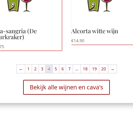
a-sangria (De
Alcorta witte wijn
urkraker)
€
14,90
75
←
1
2
3
4
5
6
7
…
18
19
20
→
Bekijk alle wijnen en cava's