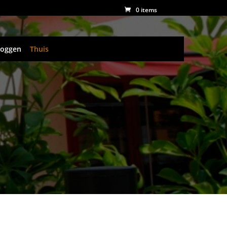
0 items
loggen
Thuis