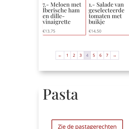
7.- Meloen met
1.- Salade van
Iberische ham
geselecteerde
en dille-
tomaten met
vinaigrette
buikje
€
13,75
€
14,50
←
1
2
3
4
5
6
7
→
Pasta
Zie de pastagerechten