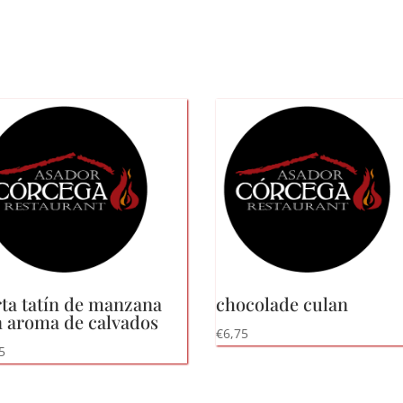
ta tatín de manzana
chocolade culan
 aroma de calvados
€
6,75
5