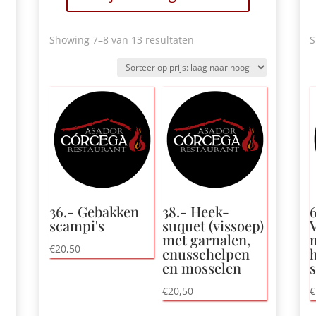
Gesorteerd
Showing 7
–8 van 13 resultaten
S
op
prijs:
laag
naar
hoog
36.- Gebakken
38.- Heek-
6
scampi's
suquet (vissoep)
met garnalen,
€
20,50
enusschelpen
en mosselen
€
20,50
€