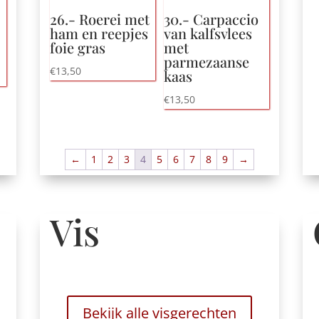
26.- Roerei met
30.- Carpaccio
ham en reepjes
van kalfsvlees
foie gras
met
parmezaanse
€
13,50
kaas
€
13,50
←
1
2
3
4
5
6
7
8
9
→
Vis
Bekijk alle visgerechten