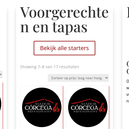
Voorgerechte
n en tapas
Bekijk alle starters
Gesorteerd
Showing 7
–8 van 17 resultaten
op
prijs:
D
laag
w
naar
v
hoog
n