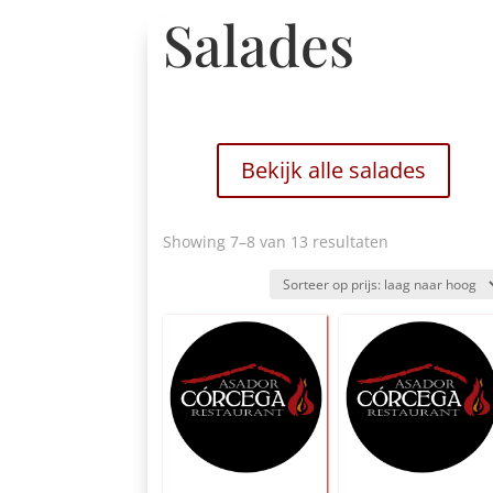
Salades
Bekijk alle salades
Gesorteerd
Showing 7
–8 van 13 resultaten
op
prijs:
laag
naar
hoog