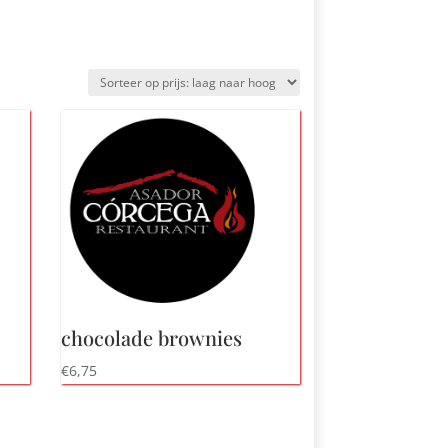
chocolade brownies
€
6,75