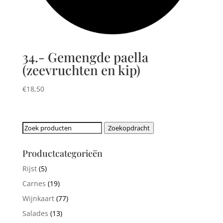
34.- Gemengde paella
(zeevruchten en kip)
€
18,50
Zoeken
Zoekopdracht
naar:
Productcategorieën
Rijst
(5)
Carnes
(19)
Wijnkaart
(77)
Salades
(13)