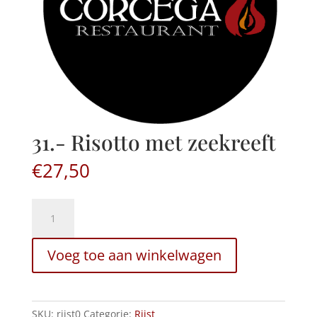
31.- Risotto met zeekreeft
€
27,50
31.-
Risotto
met
Voeg toe aan winkelwagen
zeekreeft
hoeveelheid
SKU:
rijst0
Categorie:
Rijst