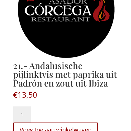
21.- Andalusische
pijlinktvis met paprika uit
Padrón en zout uit Ibiza
€
13,50
21.-
Andalusische
pijlinktvis
Voeg toe aan winkelwagen
met