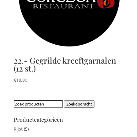
22.- Gegrilde kreeftgarnalen
(12 st.)
€
18,00
Zoeken
Zoekopdracht
naar:
Productcategorieën
Rijst
(5)