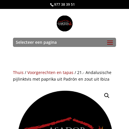
977 38 39 51
Selecteer een pagina
Thuis
/
Voorgerechten en tapas
/ 21.- Andalusische
pijlinktvis met paprika uit Padrón en zout uit Ibiza