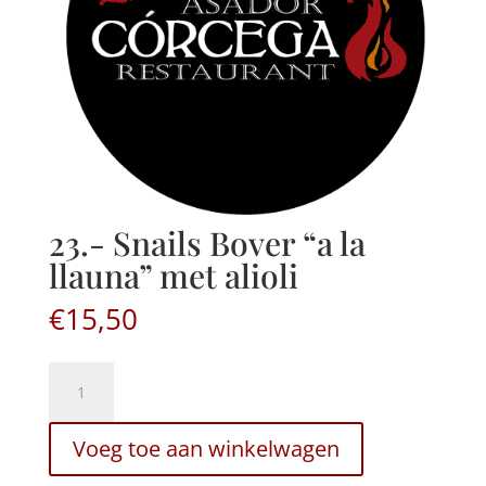
23.- Snails Bover “a la
llauna” met alioli
€
15,50
23.-
Caracoles
bover
Voeg toe aan winkelwagen
"a
la