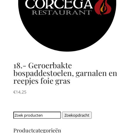
18.- Geroerbakte
bospaddestoelen, garnalen en
reepjes foie gras
€
14,25
Zoeken
Zoekopdracht
naar:
Productcategorieën