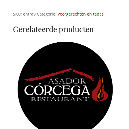
llauna
"
met
SKU:
entra9
Categorie:
Voorgerechten en tapas
alioli
hoeveelheid
Gerelateerde producten