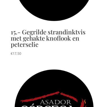
15.- Gegrilde strandinktvis
met gehakte knoflook en
peterselie
€
17,50