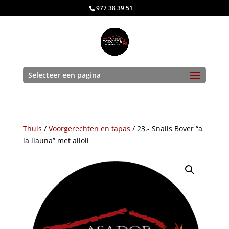
977 38 39 51
Selecteer een pagina
Thuis
/
Voorgerechten en tapas
/ 23.- Snails Bover “a
la llauna” met alioli