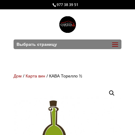
977 38 39 51
Выбрать страницу
Дом
/
Карта вин
/ КАВА Торелло ½