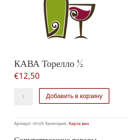
КАВА Торелло ½
€
12,50
КАВА
Добавить в корзину
Торелло
½
количество
Артикул:
vino5
Категория:
Карта вин
Сопутствующие товары