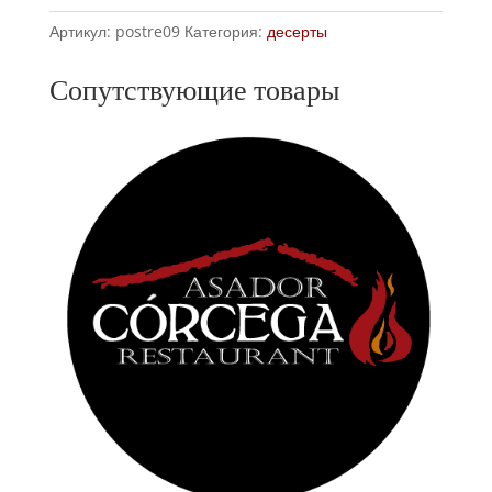
глазированные
Артикул:
postre09
Категория:
десерты
горячим
шоколадом
Сопутствующие товары
количество