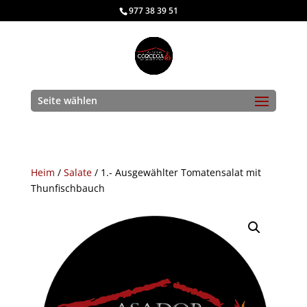
977 38 39 51
Seite wählen
Heim
/
Salate
/ 1.- Ausgewählter Tomatensalat mit
Thunfischbauch