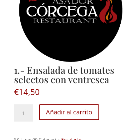
1.- Ensalada de tomates
selectos con ventresca
€
14,50
1.-
Añadir al carrito
Ensalada
de
tomates
selectos
SKU:
ens00
Categoría:
Ensaladas