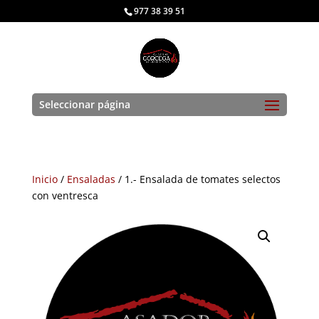
977 38 39 51
Seleccionar página
Inicio
/
Ensaladas
/ 1.- Ensalada de tomates selectos
con ventresca