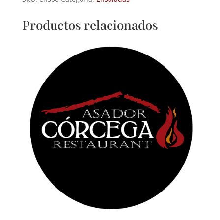
con
ventresca
Productos relacionados
cantidad