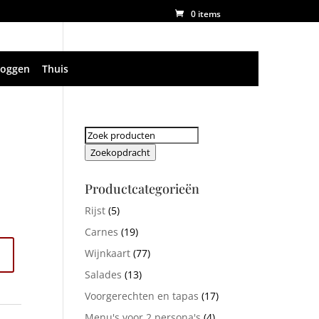
0 items
loggen
Thuis
Zoeken
naar:
Zoekopdracht
Productcategorieën
Rijst
(5)
Carnes
(19)
Wijnkaart
(77)
Salades
(13)
Voorgerechten en tapas
(17)
Menu's voor 2 persona's
(4)