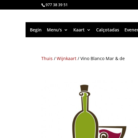
977 38 39 51
Begin
Menu's
Kaart
Calçotadas
Evene
Thuis
/
Wijnkaart
/
Vino Blanco Mar
& de