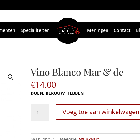
menten
Specialiteiten
Meningen
Contact
B
Vino Blanco Mar
& de
€
14,00
DOEN. BEROUW HEBBEN
Vino
Voeg toe aan winkelwagen
Blanco
Mar
&
de
SKU:
vino21
Categorie:
Wijnkaart