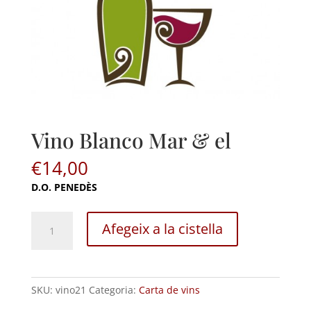
Vino Blanco Mar
& el
€
14,00
D.O. PENEDÈS
Vino
Afegeix a la cistella
Blanco
Mar
&
el
SKU:
vino21
Categoria:
Carta de vins
quantitat