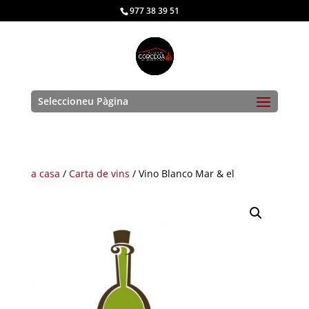
977 38 39 51
Seleccioneu Pàgina
a casa
/
Carta de vins
/
Vino Blanco Mar
& el