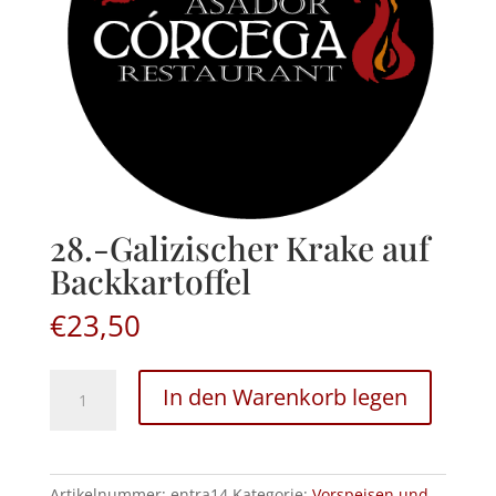
28.-Galizischer Krake auf
Backkartoffel
€
23,50
28.-
In den Warenkorb legen
Galizischer
Krake
auf
Backkartoffel
Artikelnummer:
entra14
Kategorie:
Vorspeisen und