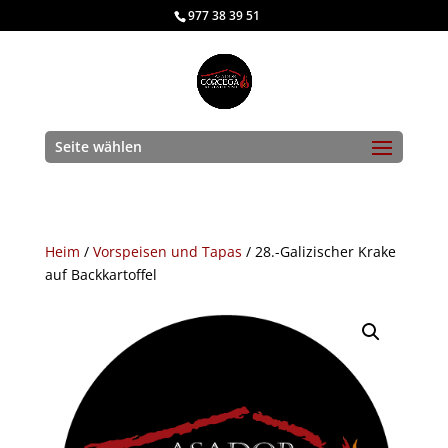
977 38 39 51
Seite wählen
Heim
/
Vorspeisen und Tapas
/ 28.-Galizischer Krake
auf Backkartoffel