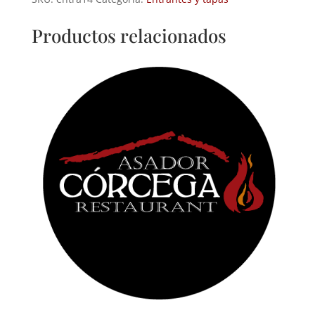
sobre
patata
Productos relacionados
panadera
cantidad