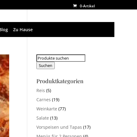
0-Artikel
Blog
Zu Hause
Suchen
nach:
Suchen
Produktkategorien
Reis
(5)
Carnes
(19)
Weinkarte
(77)
Salate
(13)
Vorspeisen und Tapas
(17)
Menüs für 2 Personen
(4)