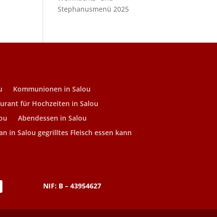
Stephanusmenü 2025
u
Kommunionen in Salou
urant für Hochzeiten in Salou
lou
Abendessen in Salou
n in Salou gegrilltes Fleisch essen kann
NIF: B – 43954627
N