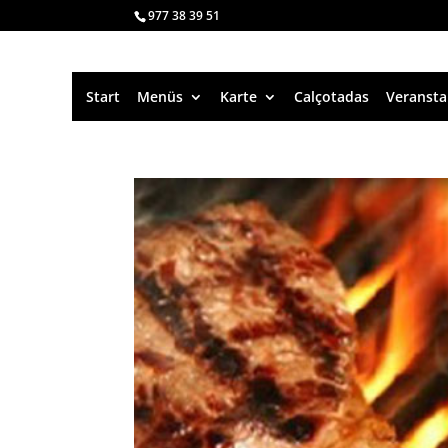
977 38 39 51
Start
Menüs
Karte
Calçotadas
Veransta