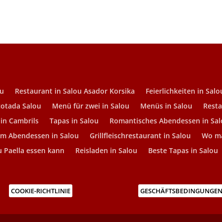
ou
Restaurant in Salou Asador Korsika
Feierlichkeiten in Salo
çotada Salou
Menü für zwei in Salou
Menüs in Salou
Resta
h in Cambrils
Tapas in Salou
Romantisches Abendessen in Sa
um Abendessen in Salou
Grillfleischrestaurant in Salou
Wo ma
 Paella essen kann
Reisladen in Salou
Beste Tapas in Salou
COOKIE-RICHTLINIE
GESCHÄFTSBEDINGUNGE