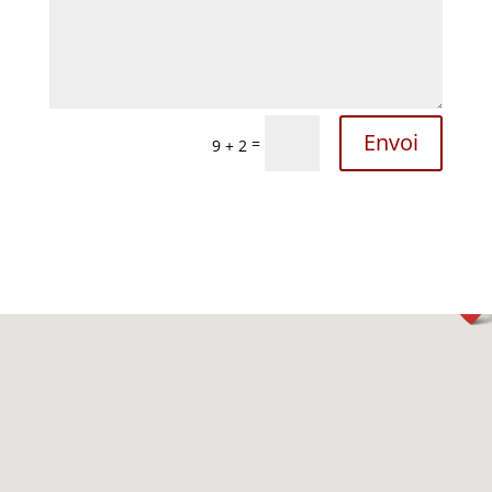
Envoi
=
9 + 2