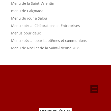
Menu de la Saint-Valentin
menu de Calçotada
Menu du jour à Salou
Menu spécial Célébrations et Entreprises
Menus pour deux
Menu spécial pour baptêmes et communions
Menu de Noël et de la Saint-Étienne 2025
MENTIONS LÉGALES