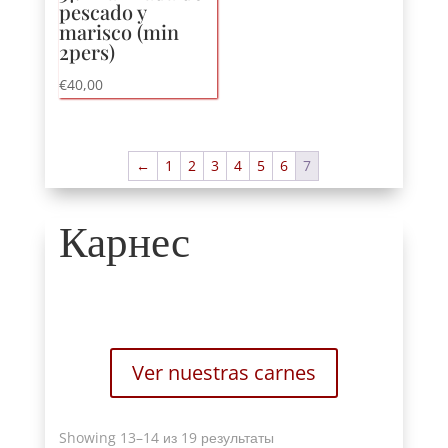
pescado y
marisco
(
min
2pers
)
€
40,00
←
1
2
3
4
5
6
7
Карнес
Ver nuestras carnes
Sorted
Showing 13
–14 из 19 результаты