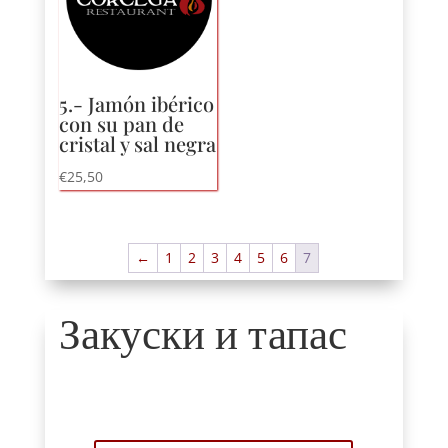
5.-
Jamón ibérico
con su pan de
cristal y sal negra
€
25,50
←
1
2
3
4
5
6
7
Закуски и тапас