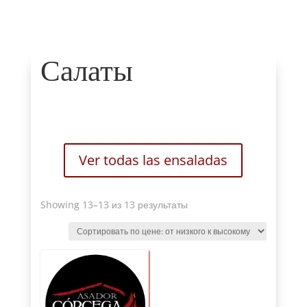
Салаты
Ver todas las ensaladas
Sorted
Showing 13
–13 из 13 результаты
by
price
:
от
низкого
к
высокому