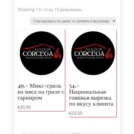
Sorted
Showing 13
–14 из 19 результаты
by
price
:
от
низкого
к
высокому
49.- Микс-гриль
54.-
из мяса на гриле с
Национальная
гарниром
говяжья вырезка
по вкусу клиента
€
20,50
€
23,50