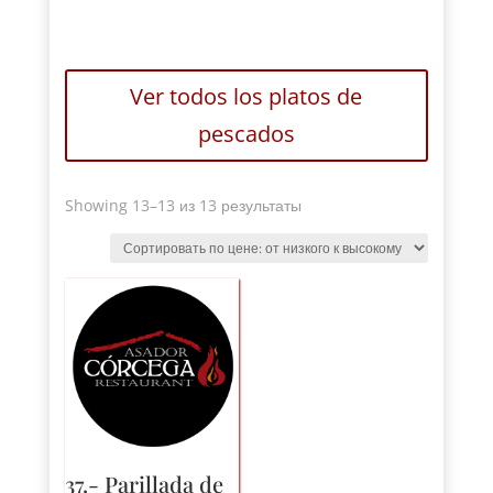
Ver todos los platos de
pescados
Sorted
Showing 13
–13 из 13 результаты
by
price
:
от
низкого
к
высокому
37.-
Parillada de