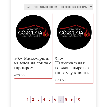
by
price
:
от
низкого
к
высокому
49.- Микс-гриль
54.-
из мяса на гриле с
Национальная
гарниром
говяжья вырезка
по вкусу клиента
€
20,50
€
23,50
←
1
2
3
4
5
6
7
8
9
10
→