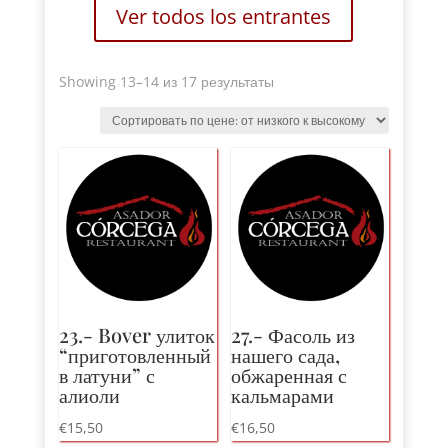
Ver todos los entrantes
Sorted
Showing 13
–14 из 17 результаты
by
price
:
от
низкого
к
высокому
23.- Bover улиток
27.- Фасоль из
“приготовленный
нашего сада,
в латуни” с
обжаренная с
алиоли
кальмарами
€
15,50
€
16,50