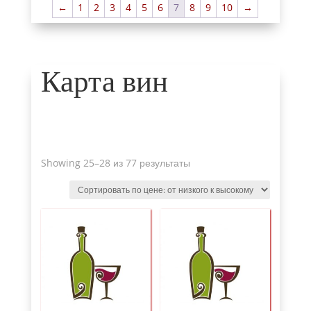
←
1
2
3
4
5
6
7
8
9
10
→
Карта вин
Sorted
Showing 25
–28 из 77 результаты
by
price
:
от
низкого
к
высокому