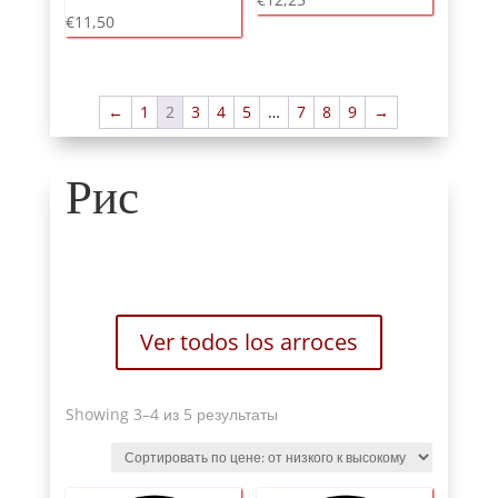
€
11,50
←
1
2
3
4
5
…
7
8
9
→
Рис
Ver todos los arroces
Sorted
Showing 3
–4 из 5 результаты
by
price
:
от