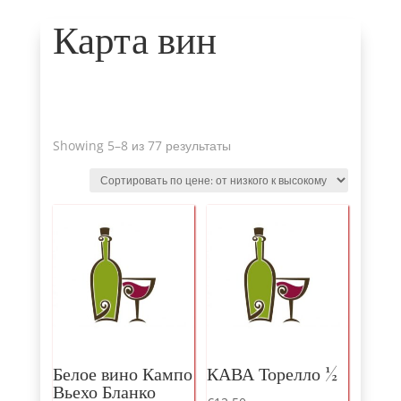
Карта вин
Sorted
Showing 5
–8 из 77 результаты
by
price
:
от
низкого
к
высокому
Белое вино Кампо
КАВА Торелло ½
Вьехо Бланко