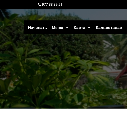
977 38 39 51
Начинать
Меню
Карта
Кальсотадас