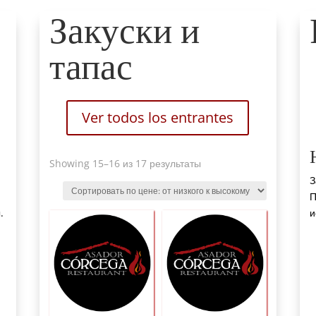
Закуски и
тапас
Ver todos los entrantes
Sorted
Showing 15
–16 из 17 результаты
by
З
price
:
П
от
.
и
низкого
к
высокому