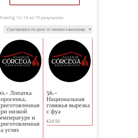
Sorted
howing 15
–16 из 19 результаты
by
price
:
от
низкого
к
высокому
50.- Лопатка
56.-
поросенка,
Национальная
приготовленная
говяжья вырезка
при низкой
с фуа
температуре и
€
24,50
приготовленная
а углях