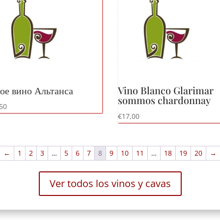
ое вино Альтанса
Vino Blanco Glarimar
sommos chardonnay
50
€
17,00
←
1
2
3
…
5
6
7
8
9
10
11
…
18
19
20
→
Ver todos los vinos y cavas