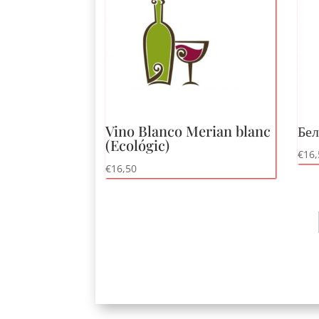
низкого
к
высокому
Vino Blanco Merian blanc
Бел
(
Ecológic
)
€
16,
€
16,50