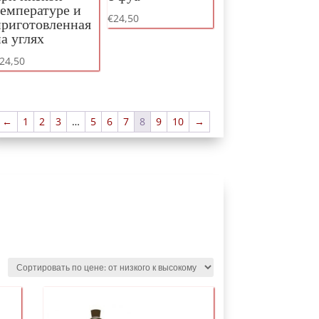
температуре и
€
24,50
приготовленная
а углях
24,50
←
1
2
3
…
5
6
7
8
9
10
→