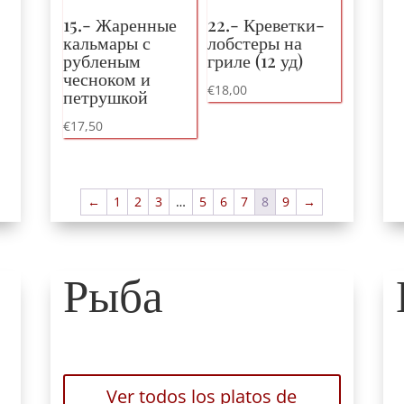
15.- Жаренные
22.- Креветки-
кальмары с
лобстеры на
рубленым
гриле (12 уд)
чесноком и
€
18,00
петрушкой
€
17,50
←
1
2
3
…
5
6
7
8
9
→
Рыба
Ver todos los platos de