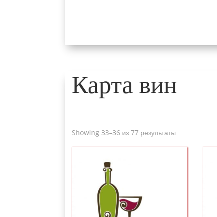
Карта вин
Sorted
Showing 33
–36 из 77 результаты
by
price
:
от
низкого
к
высокому