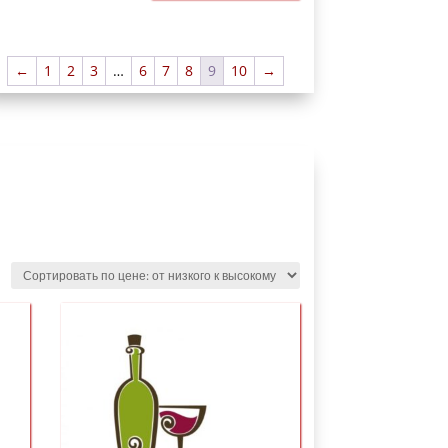
←
1
2
3
…
6
7
8
9
10
→