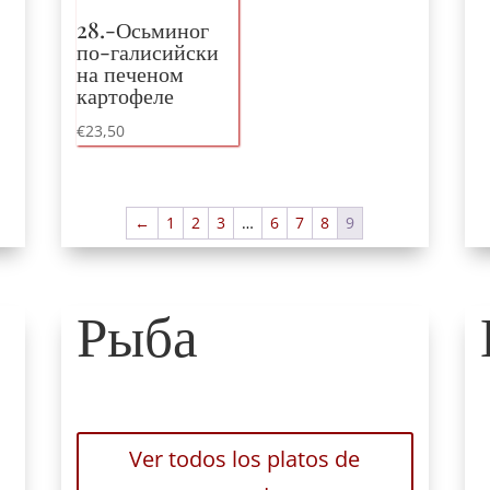
28.-Осьминог
по-галисийски
на печеном
картофеле
€
23,50
←
1
2
3
…
6
7
8
9
Рыба
Ver todos los platos de