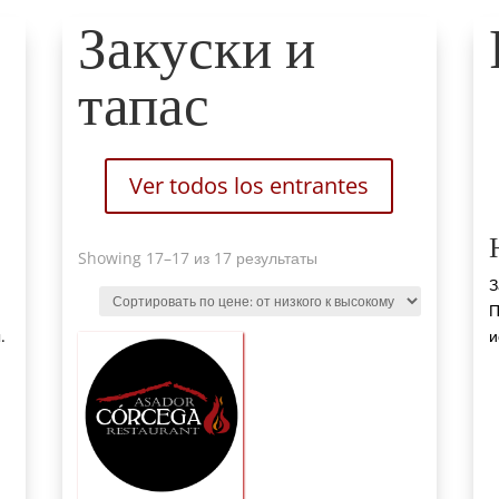
Закуски и
тапас
Ver todos los entrantes
Sorted
Showing 17
–17 из 17 результаты
by
З
price
:
П
от
.
и
низкого
к
высокому