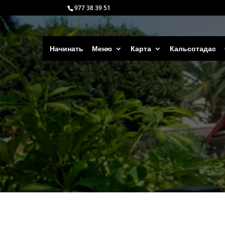
977 38 39 51
Начинать
Меню
Карта
Кальсотадас