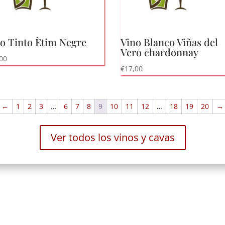
o Tinto Ètim Negre
Vino Blanco Viñas del
Vero chardonnay
00
€
17,00
←
1
2
3
…
6
7
8
9
10
11
12
…
18
19
20
→
Ver todos los vinos y cavas