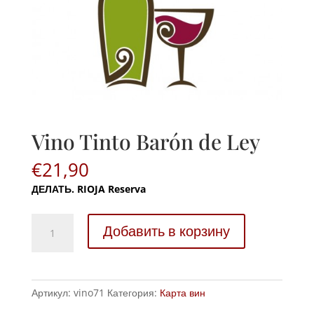
Vino Tinto Barón de Ley
€
21,90
ДЕЛАТЬ.
RIOJA Reserva
Vino
Добавить в корзину
Tinto
Barón
de
Ley
Артикул:
vino71
Категория:
Карта вин
количество