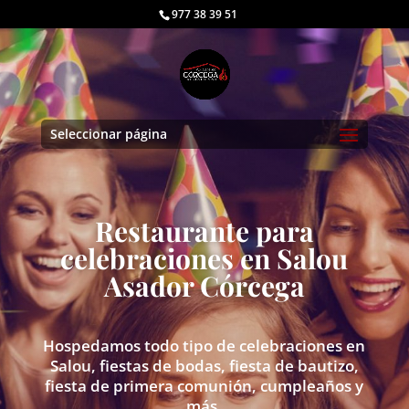
977 38 39 51
Seleccionar página
Restaurante para
celebraciones en Salou
Asador Córcega
Hospedamos todo tipo de celebraciones en
Salou, fiestas de bodas, fiesta de bautizo,
fiesta de primera comunión, cumpleaños y
más.