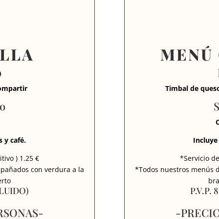
LLA
MENÚ 
o
compartir
Timbal de queso
to
S
C
 y café.
Incluye 
tivo ) 1.25 €
*Servicio de
pañados con verdura a la
*Todos nuestros menús d
erto
bra
CLUIDO)
P.V.P.
ERSONAS-
-PRECIO