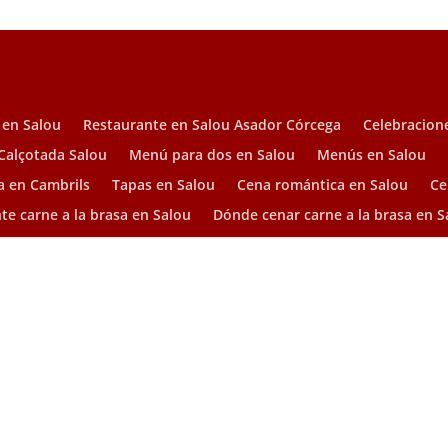
 en Salou
Restaurante en Salou Asador Córcega
Celebracion
Calçotada Salou
Menú para dos en Salou
Menús en Salou
a en Cambrils
Tapas en Salou
Cena romántica en Salou
Ce
te carne a la brasa en Salou
Dónde cenar carne a la brasa en S
Salou
Mejores tapas en Salou
POLITICA DE COOKIES
TERMINOS Y CONDICIONE
sas
–
SoftOptimiza Empresas