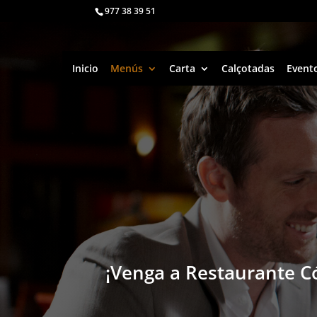
977 38 39 51
Inicio
Menús
Carta
Calçotadas
Event
¡Venga a Restaurante C