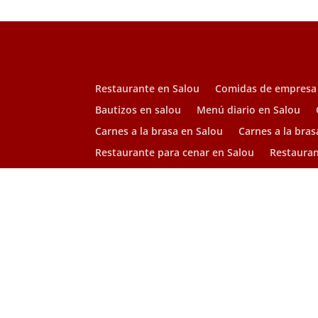
Restaurante en Salou
Comidas de empresa
Bautizos en salou
Menú diario en Salou
Carnes a la brasa en Salou
Carnes a la bras
Restaurante para cenar en Salou
Restauran
Dónde comer paella en Salou
Arrocería en 
AVISO LEGAL
©2018 Corcega Restaurant | Diseño web –
Digital Media Empre