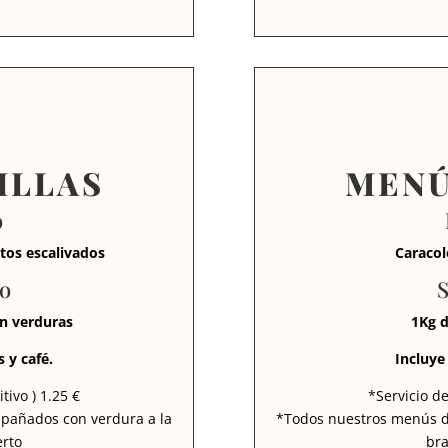
ILLAS
MENÚ
o
tos escalivados
Caracol
to
S
on verduras
1Kg 
 y café.
Incluye 
tivo ) 1.25 €
*Servicio de
pañados con verdura a la
*Todos nuestros menús d
erto
bra