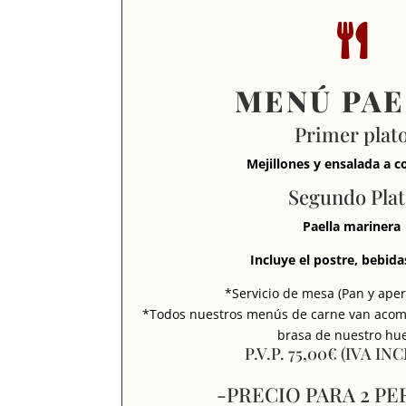

MENÚ PAE
Primer plat
Mejillones y ensalada a 
Segundo Pla
Paella marinera
Incluye el postre, bebidas
*Servicio de mesa (Pan y aperi
*Todos nuestros menús de carne van acom
brasa de nuestro hu
P.V.P. 75,00€ (IVA IN
-PRECIO PARA 2 P