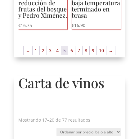
reducción de
baja temperatura
frutas del bosque
terminado en
y Pedro Ximénez.
brasa
€
16,75
€
16,90
←
1
2
3
4
5
6
7
8
9
10
→
Carta de vinos
Ordenado
Mostrando 17–20 de 77 resultados
por
precio: