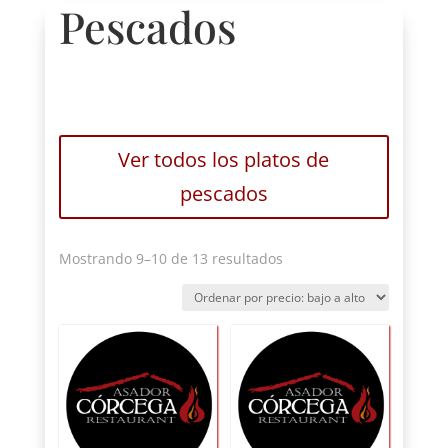
Pescados
Ver todos los platos de
pescados
Ordenado
Mostrando 9–10 de 13 resultados
por
precio:
bajo
a
alto