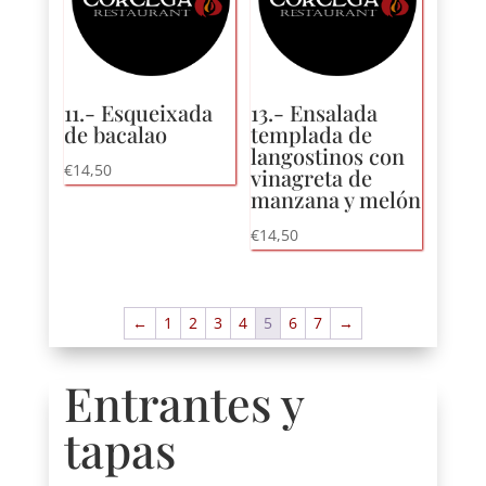
11.- Esqueixada
13.- Ensalada
de bacalao
templada de
langostinos con
€
14,50
vinagreta de
manzana y melón
€
14,50
←
1
2
3
4
5
6
7
→
Entrantes y
tapas