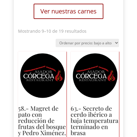
Ver nuestras carnes
Ordenado
Mostrando 9–10 de 19 resultados
por
precio:
bajo
a
alto
58.- Magret de
63.- Secreto de
pato con
cerdo ibérico a
reducción de
baja temperatura
frutas del bosque
terminado en
y Pedro Ximénez.
brasa