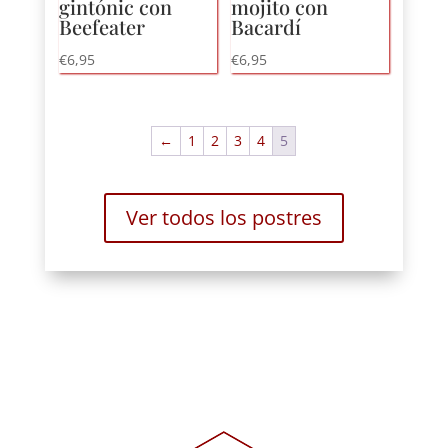
gintónic con
mojito con
Beefeater
Bacardí
€
6,95
€
6,95
←
1
2
3
4
5
Ver todos los postres