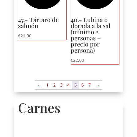
47.- Tártaro de
40.- Lubina o
salmón
dorada a la sal
(mínimo 2
€
21,90
personas –
precio por
persona)
€
22,00
←
1
2
3
4
5
6
7
→
Carnes