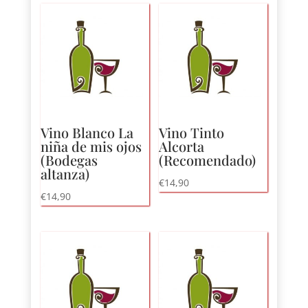
bajo
a
alto
Vino Blanco La
Vino Tinto
niña de mis ojos
Alcorta
(Bodegas
(Recomendado)
altanza)
€
14,90
€
14,90