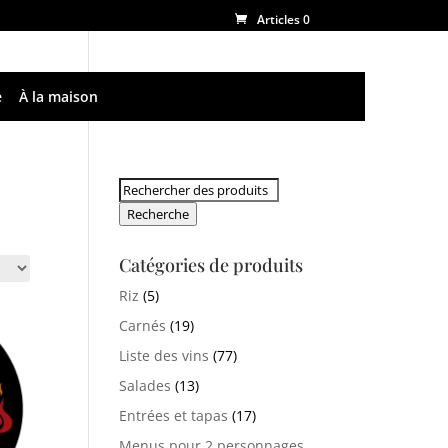
Articles 0
e
À la maison
Rechercher:
Recherche
Catégories de produits
Riz
(5)
Carnés
(19)
Liste des vins
(77)
Salades
(13)
Entrées et tapas
(17)
Menus pour 2 personnages