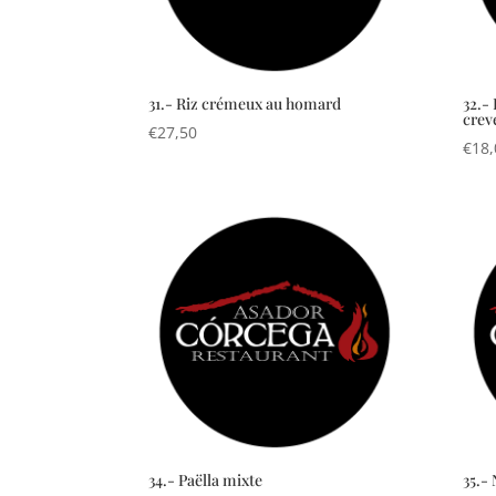
31.- Riz crémeux au homard
32.-
crev
€
27,50
€
18,
34.- Paëlla mixte
35.- 