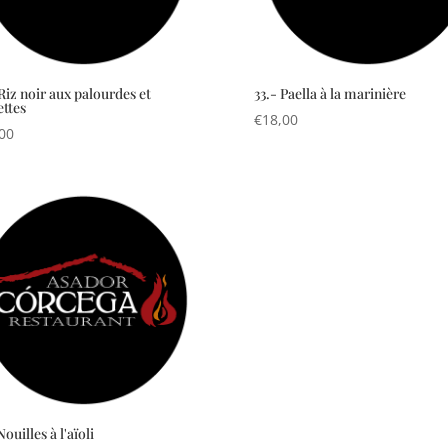
 Riz noir aux palourdes et
33.- Paella à la marinière
ettes
€
18,00
00
Nouilles à l'aïoli