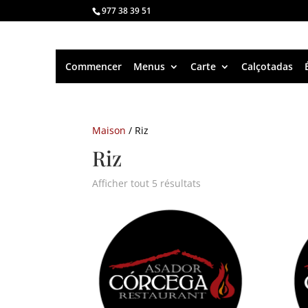
977 38 39 51
Commencer
Menus
Carte
Calçotadas
Maison
/ Riz
Riz
Afficher tout 5 résultats