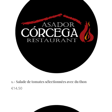
1.- Salade de tomates sélectionnées avec du thon
€
14,50