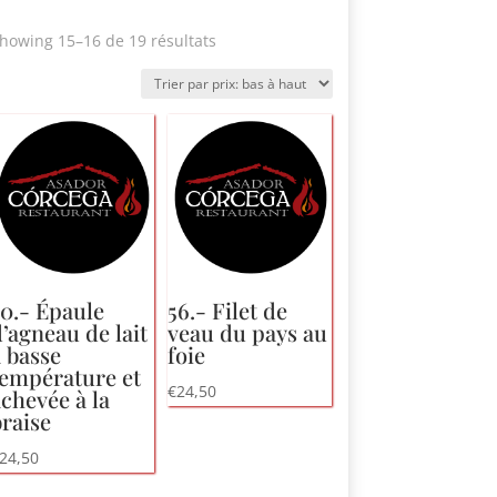
Trié
howing 15
–16 de 19 résultats
par
prix:
bas
à
haut
50.- Épaule
56.- Filet de
’agneau de lait
veau du pays au
 basse
foie
température et
€
24,50
chevée à la
raise
24,50