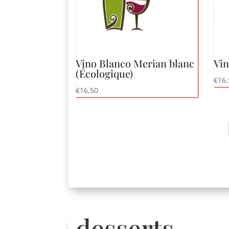
Vino Blanco Merian blanc
Vin
(Écologique)
€
16,
€
16,50
desserts