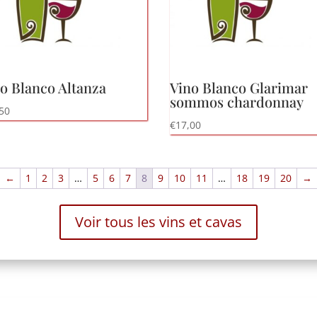
o Blanco Altanza
Vino Blanco Glarimar
sommos chardonnay
50
€
17,00
←
1
2
3
…
5
6
7
8
9
10
11
…
18
19
20
→
Voir tous les vins et cavas