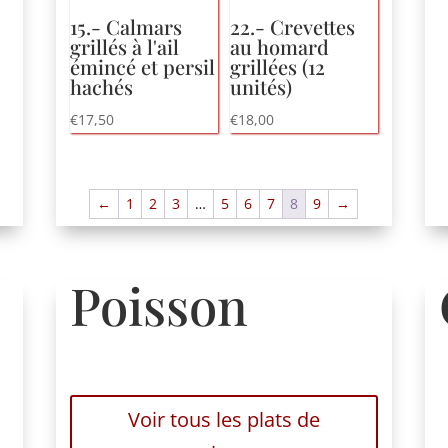
15.- Calmars
22.- Crevettes
grillés à l'ail
au homard
émincé et persil
grillées (12
hachés
unités)
€
17,50
€
18,00
←
1
2
3
…
5
6
7
8
9
→
Poisson
Voir tous les plats de