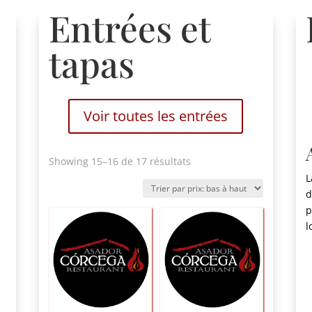
Entrées et
tapas
Voir toutes les entrées
Trié
Showing 15
–16 de 17 résultats
par
L
prix:
d
bas
p
à
l
haut