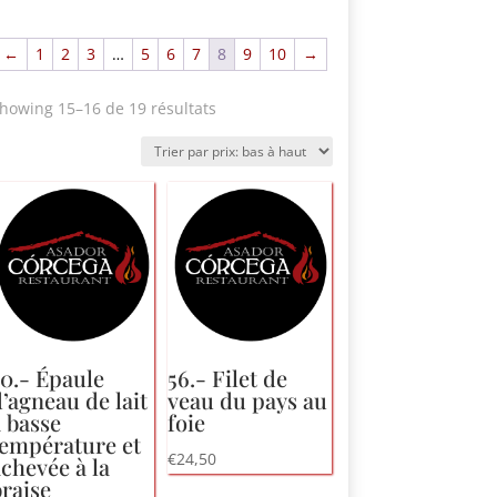
←
1
2
3
…
5
6
7
8
9
10
→
Trié
howing 15
–16 de 19 résultats
par
prix:
bas
à
haut
50.- Épaule
56.- Filet de
’agneau de lait
veau du pays au
 basse
foie
température et
€
24,50
chevée à la
raise