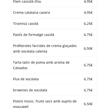
Flam cassolà d’ou
4,95€
Crema catalana casera
4,95€
Tiramisú casolà
6,25€
Pastís de formatge casolà
6,75€
Profiteroles farcides de crema glaçades
6,50€
amb xocolata calenta
Tarta tatin de poma amb aroma de
6,75€
Calvados
Flux de xocolata
6,75€
brownies de xocolata
6,75€
Postre músic, fruits secs amb xupito de
6,50€
moscatell