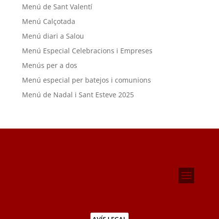
Menú de Sant Valentí
Menú Calçotada
Menú diari a Salou
Menú Especial Celebracions i Empreses
Menús per a dos
Menú especial per batejos i comunions
Menú de Nadal i Sant Esteve 2025
AVÍS LEGAL