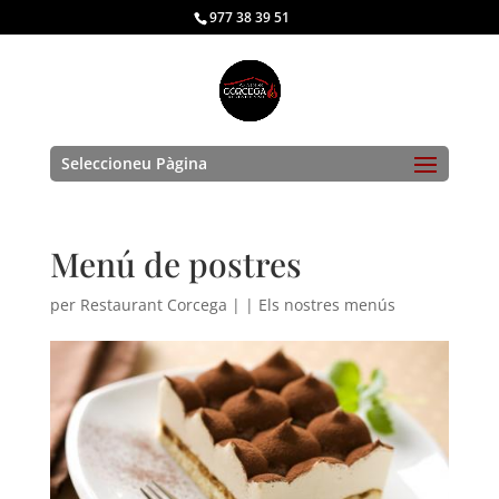
977 38 39 51
Seleccioneu Pàgina
Menú de postres
per
Restaurant Corcega
|
|
Els nostres menús