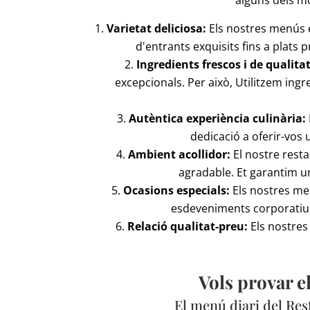
Varietat deliciosa:
Els nostres menús e
d'entrants exquisits fins a plats 
Ingredients frescos i de qualitat
excepcionals. Per això, Utilitzem ing
Autèntica experiència culinària:
dedicació a oferir-vos 
Ambient acollidor:
El nostre resta
agradable. Et garantim u
Ocasions especials:
Els nostres men
esdeveniments corporatius.
Relació qualitat-preu:
Els nostres 
Vols provar e
El menú diari del Res