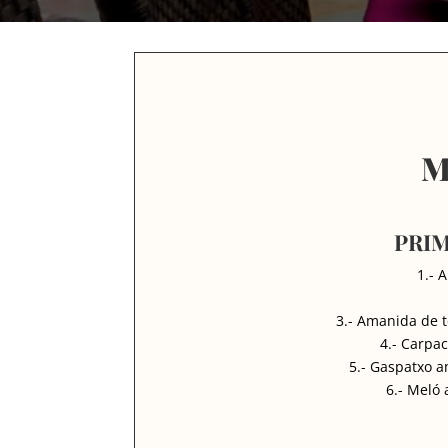
M
PRIM
1.- 
3.- Amanida de 
4.- Carpa
5.- Gaspatxo 
6.- Meló 