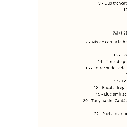
9.- Ous trencat
10
SEG
12.- Mix de carn a la b
13.- L
14.- Trets de p
15.- Entrecot de vede
17.- Po
18.- Bacallà freg
19.- Lluç amb sa
20.- Tonyina del Cantà
22.- Paella marin