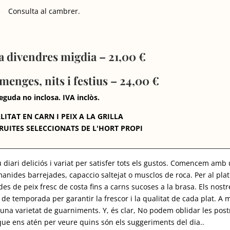
Consulta al cambrer.
a divendres migdia – 21,00 €
menges, nits i festius – 24,00 €
eguda no inclosa. IVA inclòs.
LITAT EN CARN I PEIX A LA GRILLA
FRUITES SELECCIONATS DE L'HORT PROPI
diari deliciós i variat per satisfer tots els gustos. Comencem amb
manides barrejades, capaccio saltejat o musclos de roca. Per al plat
des de peix fresc de costa fins a carns sucoses a la brasa. Els nostr
 i de temporada per garantir la frescor i la qualitat de cada plat. A 
na varietat de guarniments. Y, és clar, No podem oblidar les post
ue ens atén per veure quins són els suggeriments del dia..