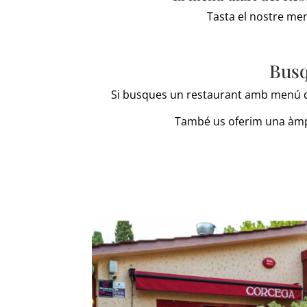
Tasta el nostre men
Busq
Si busques un restaurant amb menú dia
També us oferim una àmpli