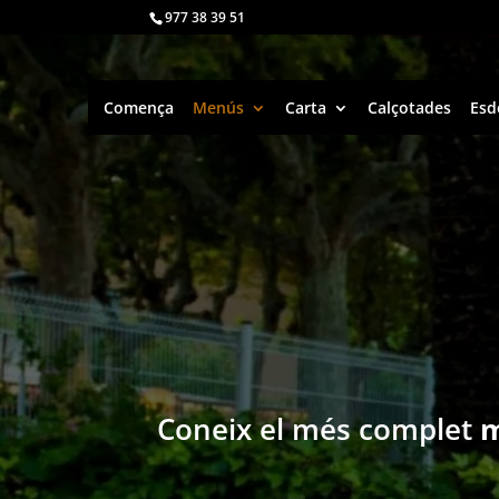
977 38 39 51
Comença
Menús
Carta
Calçotades
Esd
Coneix el més complet
m