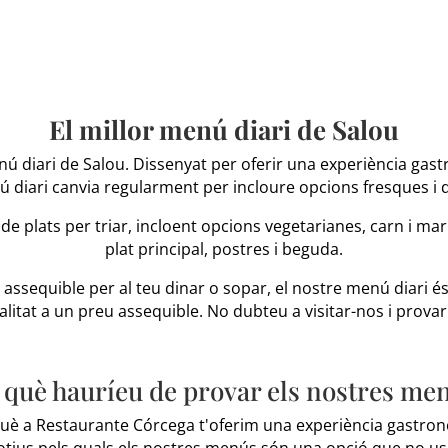
El millor menú diari de Salou
enú diari de Salou. Dissenyat per oferir una experiència ga
ú diari canvia regularment per incloure opcions fresques i
 de plats per triar, incloent opcions vegetarianes, carn i ma
plat principal, postres i beguda.
i assequible per al teu dinar o sopar, el nostre menú diari é
litat a un preu assequible. No dubteu a visitar-nos i provar 
 què hauríeu de provar els nostres me
uè a Restaurante Córcega t'oferim una experiència gastronò
otius pels quals els nostres menús són una opció que no us 