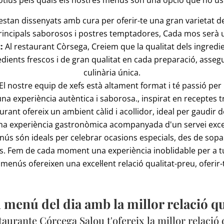
stan dissenyats amb cura per oferir-te una gran varietat de 
principals saborosos i postres temptadores, Cada mos serà un
:
Al restaurant Còrsega, Creiem que la qualitat dels ingredi
redients frescos i de gran qualitat en cada preparació, asseg
culinària única.
El nostre equip de xefs està altament format i té passió per l
una experiència autèntica i saborosa., inspirat en receptes 
urant ofereix un ambient càlid i acollidor, ideal per gaudir 
na experiència gastronòmica acompanyada d'un servei exce
ús són ideals per celebrar ocasions especials, des de sopar
 Fem de cada moment una experiència inoblidable per a tu 
menús ofereixen una excel·lent relació qualitat-preu, oferir-
l menú del dia amb la millor relació q
taurante Córcega Salou t'ofereix la millor relació 