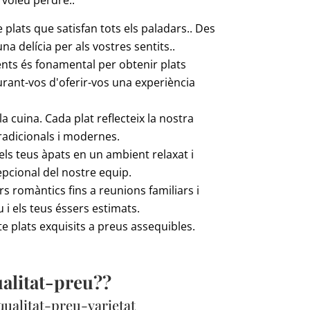
plats que satisfan tots els paladars.. Des
a delícia per als vostres sentits..
ents és fonamental per obtenir plats
urant-vos d'oferir-vos una experiència
a cuina. Cada plat reflecteix la nostra
tradicionals i modernes.
dels teus àpats en un ambient relaxat i
pcional del nostre equip.
s romàntics fins a reunions familiars i
i els teus éssers estimats.
te plats exquisits a preus assequibles.
ualitat-preu??
qualitat-preu-varietat