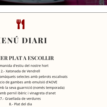

ENÚ DIARI
ER PLAT A ESCOLLIR
Amanida d'estiu del nostre hort
2.- Xatonada de Vendrell
tomàquets selectes amb pebrots escalivats
ccio de gambes amb emulsió d'AOVE
amb la seva guarnició (només temporada)
amb pernil ibèric i vinagreta d'anet
7.- Graellada de verdures
8.- Plat del dia