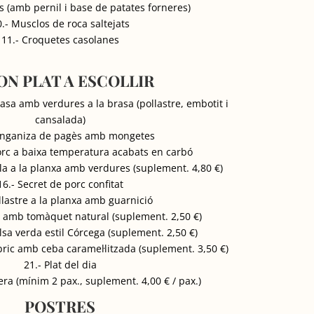
s (amb pernil i base de patates forneres)
.- Musclos de roca saltejats
11.- Croquetes casolanes
ON PLAT A ESCOLLIR
rasa amb verdures a la brasa (pollastre, embotit i
cansalada)
longaniza de pagès amb mongetes
orc a baixa temperatura acabats en carbó
lla a la planxa amb verdures (suplement. 4,80 €)
16.- Secret de porc confitat
llastre a la planxa amb guarnició
it amb tomàquet natural (suplement. 2,50 €)
lsa verda estil Córcega (suplement. 2,50 €)
bric amb ceba caramel·litzada (suplement. 3,50 €)
21.- Plat del dia
era (mínim 2 pax., suplement. 4,00 € / pax.)
POSTRES