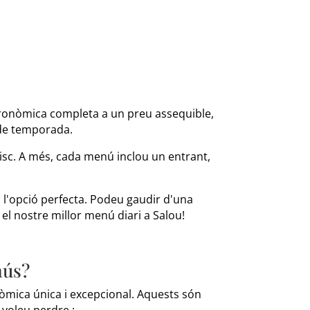
stronòmica completa a un preu assequible,
 de temporada.
risc. A més, cada menú inclou un entrant,
s l'opció perfecta. Podeu gaudir d'una
el nostre millor menú diari a Salou!
nús?
mica única i excepcional. Aquests són
voleu perdre.: