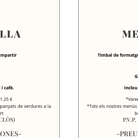
LLA
ME
ompartir
Timbal de formatg
G
i cafè.
Inclou
 1.25 €
*Vaixe
panyats de verdures a la
*Tots els nostres menús
rt
b
NCLÒS)
P.V.P
SONES-
-PREU