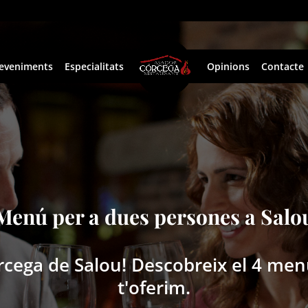
eveniments
Especialitats
Opinions
Contacte
Menú per a dues persones a Salo
rcega de Salou! Descobreix el 4 me
t'oferim.