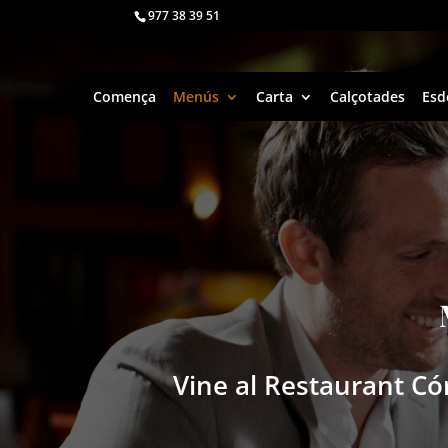
977 38 39 51
Comença
Menús
Carta
Calçotades
Esd
Vine al Restaurant Có