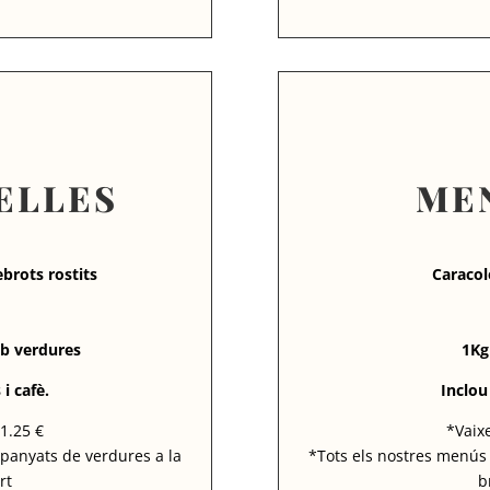
ELLES
ME
rots rostits
Caracol
mb verdures
1Kg
i cafè.
Inclou
 1.25 €
*Vaixe
panyats de verdures a la
*Tots els nostres menús
rt
b