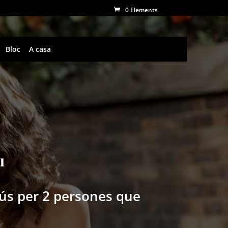
0 Elements
Bloc
A casa
u
nús per 2 persones que