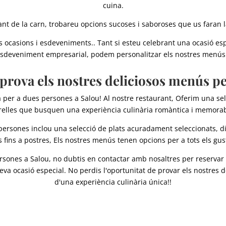
cuina.
ant de la carn, trobareu opcions sucoses i saboroses que us faran l
ocasions i esdeveniments.. Tant si esteu celebrant una ocasió esp
sdeveniment empresarial, podem personalitzar els nostres menús s
 prova els nostres deliciosos menús pe
 per a dues persones a Salou! Al nostre restaurant, Oferim una s
relles que busquen una experiència culinària romàntica i memorab
ersones inclou una selecció de plats acuradament seleccionats, di
fins a postres, Els nostres menús tenen opcions per a tots els gus
ones a Salou, no dubtis en contactar amb nosaltres per reservar l
 teva ocasió especial. No perdis l'oportunitat de provar els nostres
d'una experiència culinària única!!