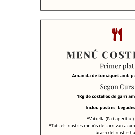

MENÚ COST
Primer plat
Amanida de tomàquet amb peb
Segon Curs
1Kg de costelles de garrí a
Inclou postres, begudes 
*Vaixella (Pa i aperitiu )
*Tots els nostres menús de carn van acom
brasa del nostre ho