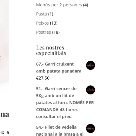
Menús per 2 persones
(4)
Pasta
(1)
Peixos
(13)
Postres
(18)
Les nostres
especialitats
67.- Garrí cruixent
amb patata panadera
€
27,50
51.- Garrí sencer de
5Kg amb un llit de
patates al forn. NOMÉS PER
COMANDA 48 hores -
una
consultar el preu
54.- Filet de vedella
ix la
nacional a la brasa a el