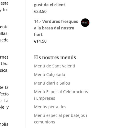
 esta
gust de el client
 los
€
23,50
14.- Verdures fresques
uente
a la brasa del nostre
llas
,
hort
puede
€
14,50
Els nostres menús
arnes
.
Una
Menú de Sant Valentí
sica
,
Menú Calçotada
Menú diari a Salou
te la
Menú Especial Celebracions
fecto
i Empreses
o
.
La
Menús per a dos
le y
Menú especial per batejos i
comunions
mplia