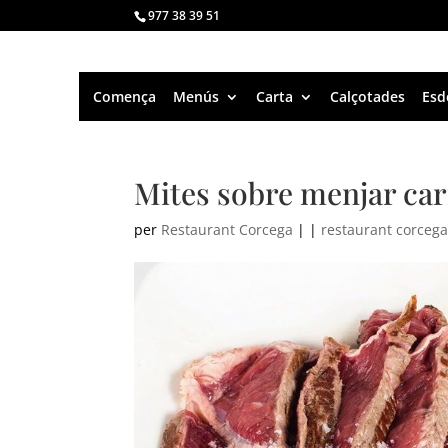
977 38 39 51
Comença
Menús
Carta
Calçotades
Esd
Mites sobre menjar ca
per
Restaurant Corcega
|
|
restaurant corceg