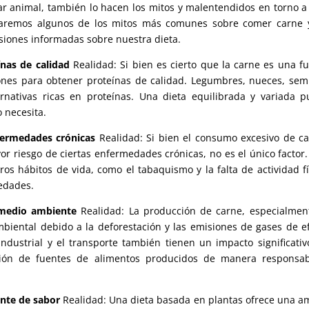
tar animal,
también lo hacen los mitos y malentendidos en torno a
raremos algunos de los mitos más comunes sobre comer carne y
siones informadas sobre nuestra dieta
.
ínas de calidad
Realidad
:
Si bien es cierto que la carne es una f
ones para obtener proteínas de calidad
.
Legumbres
,
nueces
,
semi
rnativas ricas en proteínas
.
Una dieta equilibrada y variada 
o necesita
.
nfermedades crónicas
Realidad
:
Si bien el consumo excesivo de c
or riesgo de ciertas enfermedades crónicas
,
no es el único factor
tros hábitos de vida
,
como el tabaquismo y la falta de actividad fí
medades
.
 medio ambiente
Realidad
:
La producción de carne
,
especialmen
biental debido a la deforestación y las emisiones de gases de e
 industrial y el transporte también tienen un impacto significativ
cción de fuentes de alimentos producidos de manera responsab
ente de sabor
Realidad
:
Una dieta basada en plantas ofrece una a