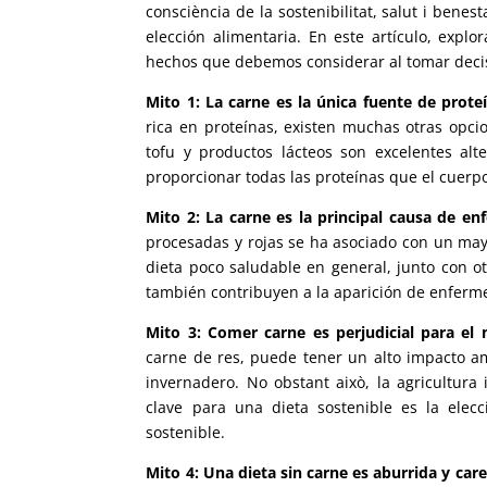
consciència de la sostenibilitat, salut i benes
elección alimentaria
.
En este artículo
,
explo
hechos que debemos considerar al tomar deci
Mito
1:
La carne es la única fuente de prote
rica en proteínas
,
existen muchas otras opci
tofu y productos lácteos son excelentes alte
proporcionar todas las proteínas que el cuerp
Mito
2:
La carne es la principal causa de e
procesadas y rojas se ha asociado con un may
dieta poco saludable en general
,
junto con o
también contribuyen a la aparición de enfer
Mito
3:
Comer carne es perjudicial para el
carne de res
,
puede tener un alto impacto am
invernadero
. No obstant això,
la agricultura
clave para una dieta sostenible es la ele
sostenible
.
Mito
4:
Una dieta sin carne es aburrida y car