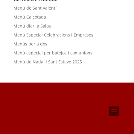
Menú de Sant Valentí
Menú Calçotada
Menú diari a Salou
Menú Especial Celebracions i Empreses
Menús per a dos
Menú especial per batejos i comunions
Menú de Nadal i Sant Esteve 2025