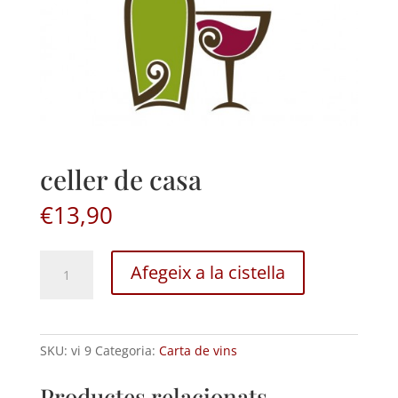
celler de casa
€
13,90
celler
Afegeix a la cistella
de
casa
quantitat
SKU:
vi 9
Categoria:
Carta de vins
Productes relacionats