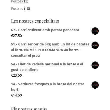
Peixos
(13)
Postres
(18)
Les nostres especialitats
67.- Garrí cruixent amb patata panadera
€
27,50
51.- Garrí sencer de 5Kg amb un llit de patates
al forn. NOMÉS PER COMANDA 48 hores -
consultar el preu
54.- Filet de vedella nacional a la brasa a el
gust de el client
€
23,50
14.- Verdures fresques a la brasa del nostre
hort
€
14,50
Els nostres menús