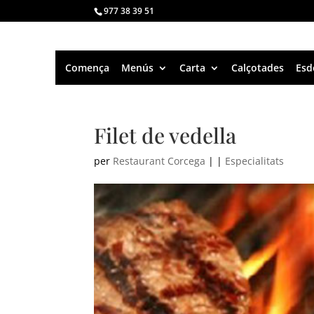
977 38 39 51
Comença
Menús
Carta
Calçotades
Esd
Filet de vedella
per
Restaurant Corcega
|
|
Especialitats