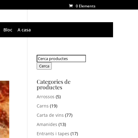
0 Elements
Bloc
A casa
Cerca:
Cerca
Categories de
productes
Arrossos
(5)
Carns
(19)
Carta de vins
(77)
Amanides
(13)
Entrants i tapes
(17)