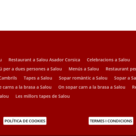
u
Restaurant a Salou Asador Corsica
Celebracions a Salou
 per a dues persones a Salou
Menús a Salou
Restaurant pe
 Cambrils
Tapes a Salou
Sopar romàntic a Salou
Sopar a S
 carns a la brasa a Salou
On sopar carn a la brasa a Salou
R
Salou
Les millors tapes de Salou
POLÍTICA DE COOKIES
TERMES I CONDICIONS