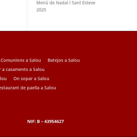
Menú de Nadal i Sant Esteve
2025
Comunions a Salou
Batejos a Salou
r a casaments a Salou
alou
On sopar a Salou
estaurant de paella a Salou
NIF: B – 43954627