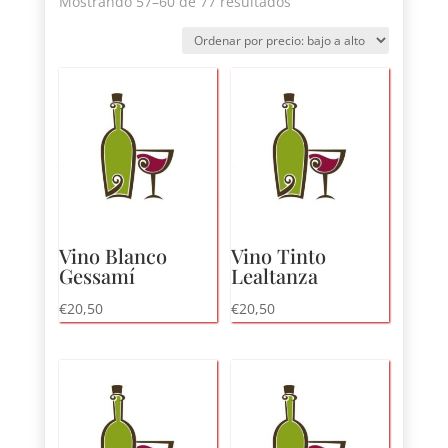
Ordenado
Mostrando 57–60 de 77 resultados
por
precio:
bajo
a
alto
Vino Blanco
Vino Tinto
Gessamí
Lealtanza
€
20,50
€
20,50