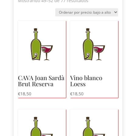
Ordenado
Mostrando 49–52 de 77 resultados
por
precio:
bajo
a
alto
CAVA Joan Sardà
Vino blanco
Brut Reserva
Loess
€
18,50
€
18,50