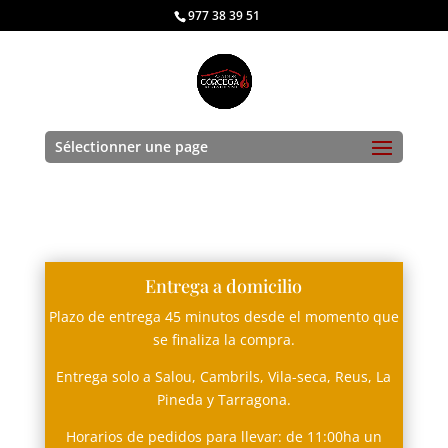
977 38 39 51
Sélectionner une page
Entrega a domicilio
Plazo de entrega
45
minutos desde el momento que
se finaliza la compra
.
Entrega solo a Salou
,
Cambrils
,
Vila-seca
,
Reus
,
La
Pineda y Tarragona
.
Horarios de pedidos para llevar
: de 11:00ha un