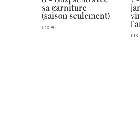
sa garniture
ja
(saison seulement)
vi
l'
€
10,90
€
13,