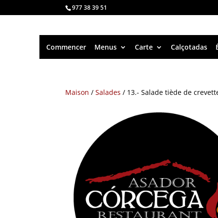
977 38 39 51
Commencer
Menus
Carte
Calçotadas
Maison
/
Salades
/ 13.- Salade tiède de crevet