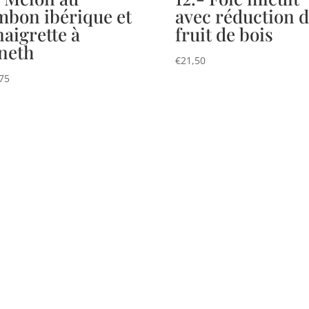
mbon ibérique et
avec réduction 
naigrette à
fruit de bois
aneth
€
21,50
75