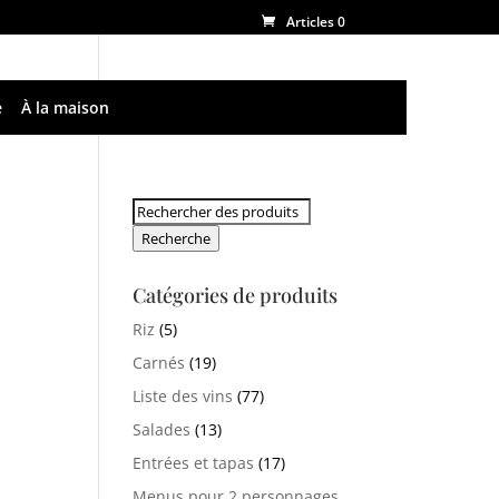
Articles 0
e
À la maison
Rechercher:
Recherche
Catégories de produits
Riz
(5)
Carnés
(19)
Liste des vins
(77)
Salades
(13)
Entrées et tapas
(17)
Menus pour 2 personnages