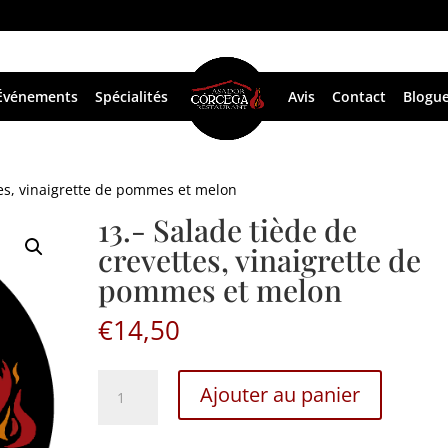
Événements
Spécialités
Avis
Contact
Blogu
tes, vinaigrette de pommes et melon
13.- Salade tiède de
crevettes, vinaigrette de
pommes et melon
€
14,50
13.-
Ajouter au panier
Salade
tiède