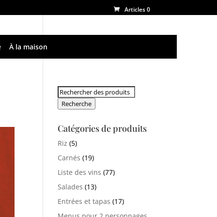
Articles 0
e
À la maison
Rechercher:
Recherche
Catégories de produits
Riz
(5)
Carnés
(19)
Liste des vins
(77)
Salades
(13)
Entrées et tapas
(17)
Menus pour 2 personnages