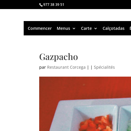
977 38 39 51
Commencer
Menus
Carte
Calçotadas
Gazpacho
par
Restaurant Corcega
|
|
Spécialités