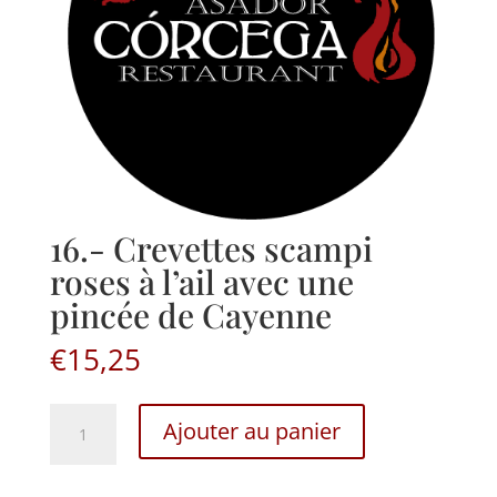
16.- Crevettes scampi
roses à l’ail avec une
pincée de Cayenne
€
15,25
16.-
Ajouter au panier
Crevettes
scampi
roses