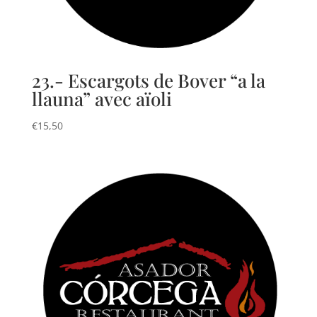
23.- Escargots de Bover “a la
llauna” avec aïoli
€
15,50