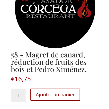
58.- Magret de canard,
réduction de fruits des
bois et Pedro Ximénez.
€
16,75
58.-
Ajouter au panier
Magret
de
canard