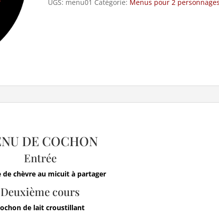
UGS:
menu01
Catégorie:
Menus pour 2 personnage
du
Cocinillo
quantité
NU DE COCHON
Entrée
 de chèvre au micuit à partager
Deuxième cours
ochon de lait croustillant