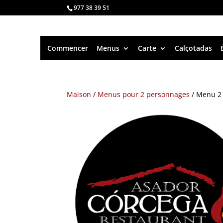
977 38 39 51
Commencer
Menus
Carte
Calçotadas
Maison
/
Menus pour 2 personnages
/ Menu 2 