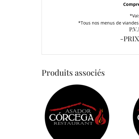
Compren
*Vai
*Tous nos menus de viandes 
P.V
-PRI
Produits associés