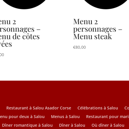
nu 2
Menu 2
rsonnages –
personnages –
nu de côtes
Menu steak
vées
€
80,00
00
u
Restaurant à Salou Asador Corse
Célébrations à Salou
C
enu pour deux à Salou
Menus à Salou
Restaurant pour mari
Dîner romantique à Salou
Dîner à Salou
Où dîner à Salou