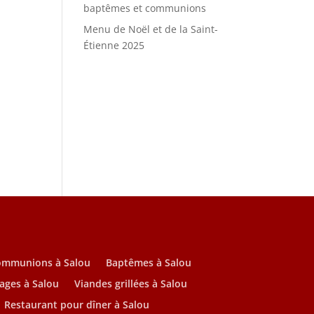
baptêmes et communions
Menu de Noël et de la Saint-
Étienne 2025
ommunions à Salou
Baptêmes à Salou
ages à Salou
Viandes grillées à Salou
Restaurant pour dîner à Salou