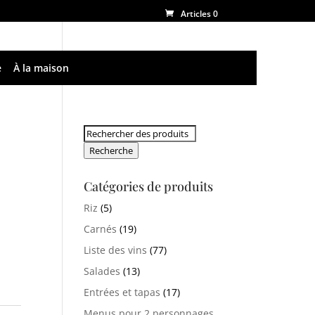
Articles 0
e
À la maison
Rechercher:
Recherche
Catégories de produits
Riz
(5)
Carnés
(19)
Liste des vins
(77)
Salades
(13)
Entrées et tapas
(17)
Menus pour 2 personnages